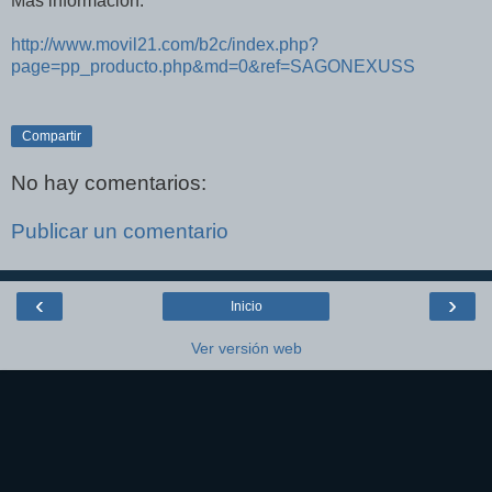
Más información:
http://www.movil21.com/b2c/index.php?
page=pp_producto.php&md=0&ref=SAGONEXUSS
Compartir
No hay comentarios:
Publicar un comentario
‹
›
Inicio
Ver versión web