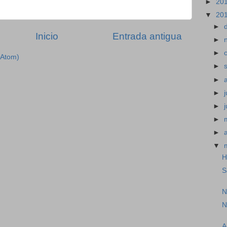
►
20
▼
20
►
Inicio
Entrada antigua
►
►
(Atom)
►
►
►
j
►
►
►
▼
H
S
N
N
A