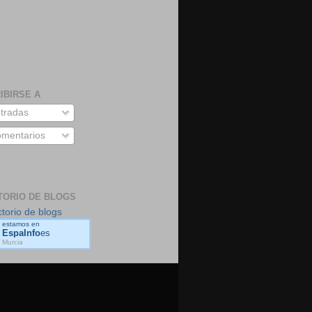
IBIRSE A
tradas
mentarios
TORIO DE BLOGS
estamos en
EspaInfo
es
Murcia