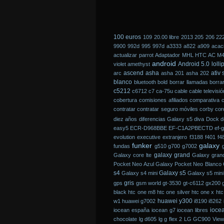
100 euros
109
20.00 libre
2013
205
206
22
9900
992d
995
997d
a3333
a822
a909
acac
actualizar parrot
Adaptador MHL HTC AC M
android
Android 5.0 lolli
violet
amethyst
ascend
asha
ativ 
arc
asha 201
asha 202
blanco
bluetooth
bold
borrar llamadas
borra
c5212
c6712
c7
ca-75u
cable
cable televisi
cobertura
comisiones afiliados
comparativa
contratar
contratar seguro móviles
corby
cor
diez años
diferencias Galaxy s5
diva
Dock
d
easy5
ECR-D968BBE
EF-C1A2PBECTD
ef-g
evolution
executive
extranjero
f3188
f401
f4
funker
galaxy
fundas
g510
g700
g7002
galaxy grand
Galaxy core lte
Galaxy gran
Pocket Neo Azul
Galaxy Pocket Neo Blanco
s4
Galaxy s5
Galaxy s4 mini
Galaxy s5 mini
gris
gps
gsm world
gt-3530
gt-c6112
gx200
black
htc one m8
htc one silver
htc one x
htc
huawei y300
w1
huawei g7002
i8190
i8262
ioce
iocean españa
iocean g7
iocean libres
chocolate
lg d605
lg g flex 2
LG GC900 View