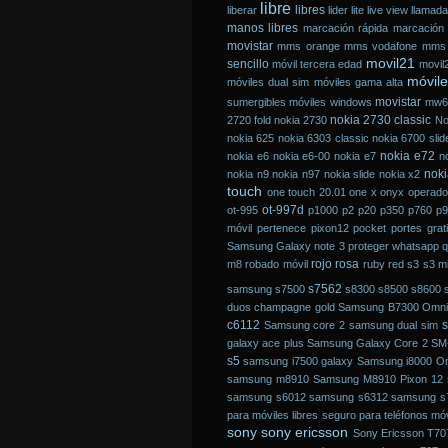
libre
libres
liberar
lider
lite
live view
llamad
manos libres
marcación rápida
marcación 
movistar
mms orange
mms vodafone
mms 
movil21
sencillo
móvil tercera edad
movil2
móvile
móviles dual sim
móviles gama alta
movistar
sumergibles
móviles windows
mw6
nokia 2730 classic
2720 fold
nokia 2730
No
nokia 625
nokia 6303 classic
nokia 6700 slid
nokia e72
nokia e6
nokia e6-00
nokia e7
no
noki
nokia n9
nokia n97
nokia slide
nokia x2
touch
one touch 20.01
one x
onyx
operado
ot-997d
ot-995
p1000
p2
p20
p350
p760
p9
móvil
pertenece
pixon12
pocket
portes grat
Samsung Galaxy note 3
proteger whatsapp
q
rojo
rosa
m8
robado móvil
ruby red
s3
s3 mi
s7562
samsung
s7500
s8300
s8500
s8600
duos champagne gold
Samsung B7300 Omni
c6112
Samsung core 2
samsung dual sim
galaxy ace plus
Samsung Galaxy Core 2 S
s5
samsung i7500 galaxy
Samsung i8000 Om
samsung m8910
Samsung M8910 Pixon 12
samsung s6012
samsung s6312
samsung s7
para móviles libres
seguro para teléfonos móv
sony
sony ericsson
Sony Ericsson T70