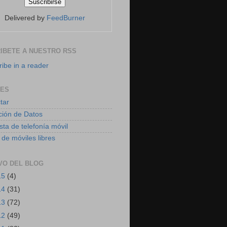
Delivered by
FeedBurner
IBETE A NUESTRO RSS
ibe in a reader
CES
tar
ción de Datos
sta de telefonía móvil
 de móviles libres
VO DEL BLOG
15
(4)
14
(31)
13
(72)
12
(49)