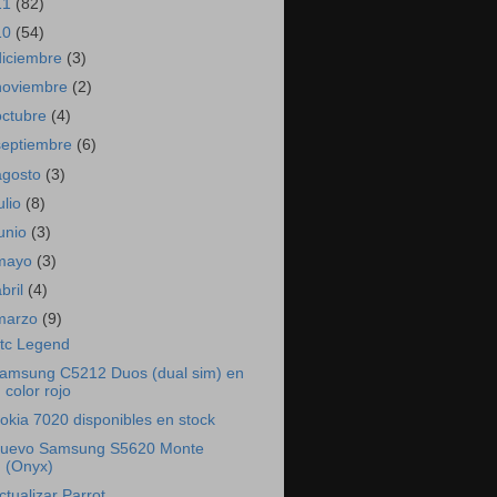
11
(82)
10
(54)
diciembre
(3)
noviembre
(2)
octubre
(4)
septiembre
(6)
agosto
(3)
ulio
(8)
junio
(3)
mayo
(3)
abril
(4)
marzo
(9)
tc Legend
amsung C5212 Duos (dual sim) en
color rojo
okia 7020 disponibles en stock
uevo Samsung S5620 Monte
(Onyx)
ctualizar Parrot