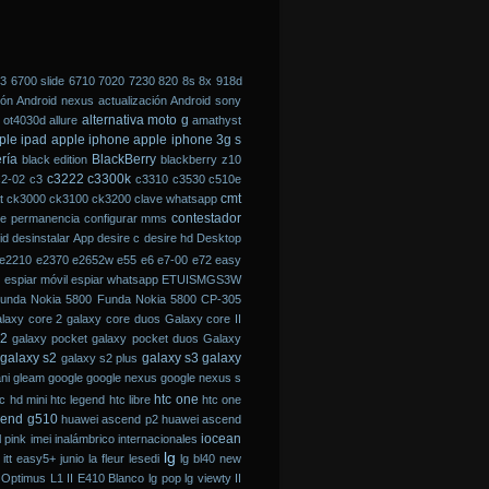
3
6700 slide
6710
7020
7230
820
8s
8x
918d
ión Android nexus
actualización Android sony
alternativa moto g
l ot4030d
allure
amathyst
ple ipad
apple iphone
apple iphone 3g s
ría
BlackBerry
black edition
blackberry z10
c3222
c3300k
c2-02
c3
c3310
c3530
c510e
cmt
t
ck3000
ck3100
ck3200
clave whatsapp
contestador
e permanencia
configurar mms
id
desinstalar App
desire c
desire hd
Desktop
e2210
e2370
e2652w
e55
e6
e7-00
e72
easy
o
espiar móvil
espiar whatsapp
ETUISMGS3W
unda Nokia 5800
Funda Nokia 5800 CP-305
laxy core 2
galaxy core duos
Galaxy core II
e2
galaxy pocket
galaxy pocket duos
Galaxy
galaxy s2
galaxy s3
galaxy
galaxy s2 plus
ni
gleam
google
google nexus
google nexus s
htc one
c hd mini
htc legend
htc libre
htc one
cend g510
huawei ascend p2
huawei ascend
iocean
al pink
imei
inalámbrico
internacionales
lg
itt easy5+
junio
la fleur
lesedi
lg bl40 new
Optimus L1 II E410 Blanco
lg pop
lg viewty II