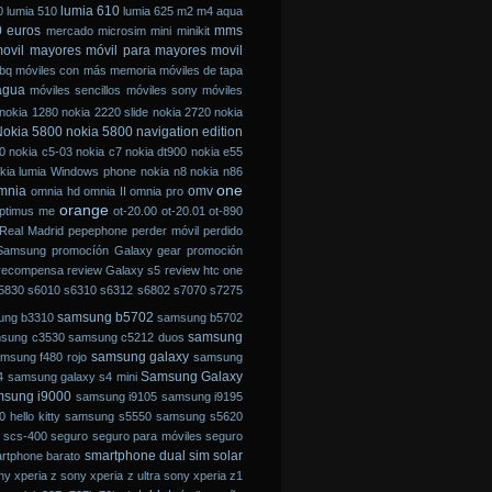
lumia 610
0
lumia 510
lumia 625
m2
m4 aqua
 euros
mms
mercado
microsim
mini
minikit
ovil mayores
móvil para mayores
movil
 bq
móviles con más memoria
móviles de tapa
 agua
móviles sencillos
móviles sony
móviles
nokia 1280
nokia 2220 slide
nokia 2720
nokia
okia 5800
nokia 5800 navigation edition
0
nokia c5-03
nokia c7
nokia dt900
nokia e55
kia lumia Windows phone
nokia n8
nokia n86
one
mnia
omv
omnia hd
omnia II
omnia pro
orange
ptimus me
ot-20.00
ot-20.01
ot-890
Real Madrid
pepephone
perder móvil
perdido
Samsung
promocíón Galaxy gear
promoción
recompensa
review Galaxy s5
review htc one
5830
s6010
s6310
s6312
s6802
s7070
s7275
samsung b5702
ung b3310
samsung b5702
samsung
sung c3530
samsung c5212 duos
samsung galaxy
msung f480 rojo
samsung
Samsung Galaxy
4
samsung galaxy s4 mini
msung i9000
samsung i9105
samsung i9195
hello kitty
samsung s5550
samsung s5620
scs-400
seguro
seguro para móviles
seguro
smartphone dual sim
solar
rtphone barato
ny xperia z
sony xperia z ultra
sony xperia z1