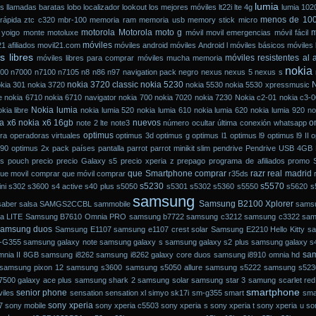
lumia
as
llamadas baratas
lobo
localizador
lookout
los mejores móviles
lt22i
lte 4g
lumia 102
menos de 100
rápida ztc c320
mbr-100
memoria ram
memoria usb
memory stick micro
motorola
Motorola moto g
m
yoigo
monte
motoluxe
móvil
movil emergencias
móvil fácil
móviles
1 afiliados
movil21.com
móviles android
móviles Android l
móviles básicos
móviles
s libres
móviles resistentes al
móviles libres para comprar
móviles mucha memoria
nokia
00
n7000
n7100
n7105
n8
n86
n97
navigation pack
negro
nexus nexus 5
nexus s
nokia 3720 classic
nokia 5230
N
kia 301
nokia 3720
nokia 5530
nokia 5530 xpressmusic
e
nokia 6710
nokia 6710 navigator
nokia 700
nokia 7020
nokia 7230
Nokia c2-01
nokia c3-0
Nokia lumia
kia libre
nokia lumia 520
nokia lumia 610
nokia lumia 620
nokia lumia 920
no
a x6
nokia x6 16gb
nuevos
o
note 2 lte
note3
número
ocultar última conexión whatsapp
optimus
ra
operadoras virtuales
optimus 3d
optimus g
optimus l1
optimus l9
optimus l9 II
o
90 optimus 2x
pack
países
pantalla
parrot
parrot minikit slim
pendrive
Pendrive USB 4GB 
is
pouch
precio
precio Galaxy s5
precio xperia z
prepago
programa de afiliados
promo 
que Smartphone comprar
razr
real madrid
ue movil comprar
que móvil comprar
r35ds
s5230
s5570
ni
s302
s3600
s4 active
s40 plus
s5050
s5301
s5302
s5360
s5550
s5620
s
samsung
Samsung B2100 Xplorer
saber
salsa
SAMGS2CCBL
sammobile
sams
a LITE
Samsung B7610 Omnia PRO
samsung b7722
samsung c3212
samsung c3322
sam
samsung duos
Samsung E1107
samsung e1107 crest solar
Samsung E2210 Hello Kitty
sa
M-G355
samsung galaxy note
samsung galaxy s
samsung galaxy s2 plus
samsung galaxy s
sa
nia II 8GB
samsung i8262
samsung i8262 galaxy core duos
samsung i8910 omnia hd
samsung pixon 12
samsung s3600
samsung s5050 allure
samsung s5222
samsung s5230 
500 galaxy ace plus
samsung shark 2
samsung solar
samsung star 3
samung
scarlet red
smartphone
senior phone
iles
sensation
sensation xl
simyo
sk17i
sm-g355
smart
sma
sony xperia
7
sony mobile
sony xperia c5503
sony xperia s
sony xperia t
sony xperia u
so