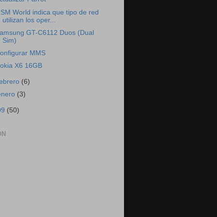
SM World indica que tipo de red
utilizan los oper...
amsung GT-C6112 Duos (Dual
Sim)
onfigurar MMS
okia X6 16GB
febrero
(6)
enero
(3)
09
(50)
ON