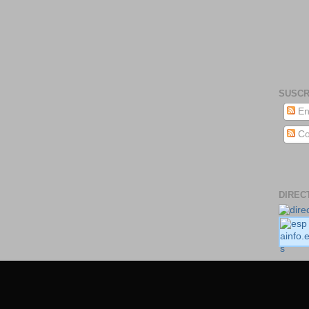
SUSCR
En
Co
DIREC