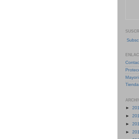
SUSCR
Subscr
ENLA
Contac
Protec
Mayori
Tienda
ARCHI
►
20
►
20
►
20
►
20