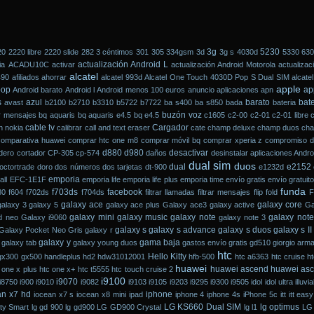
3g
5230
20
2220 libre
2220 slide
282
3 céntimos
301
305
334gsm
3d
3g s
4030d
5330
630
actualización Android L
ia
ACADU10C
activar
actualización Android Motorola
actualizac
alcatel
490
afiliados
ahorrar
alcatel 993d
Alcatel One Touch 4030D Pop S Dual SIM
alcate
apple
pop
ap
Android barato
Android l
Android menos 100 euros
anuncio
aplicaciones
apn
s
azul
barato
bate
avast
b2100
b2710
b3310
b5722
b7722
ba s400
ba s850
bada
bateria
buzón voz
r mensajes
bq aquaris
bq aquaris e4.5
bq e4.5
c1605
c2-00
c2-01
c2-01 libre
cable tv
Cargador
ón nokia
calibrar
call and text eraser
cate
champ deluxe
champ duos
cha
comparativa huawei
comprar htc one m8
comprar móvil bq
comprar xperia z
compromiso d
d880
d980
desactivar
dero
cortador
CP-305
cp-574
daños
desinstalar aplicaciones Andro
dual sim
duos
dual
e2152
octortrade
doro
dos números
dos tarjetas
dt-900
e1232d
emporia
all
EFC-1E1F
emporia life
emporia life plus
emporia time
envío gratis
envío gratuit
funda
f703ds
facebook
80
f604
f702ds
f704ds
filtrar llamadas
filtrar mensajes
flip
fold
F
galaxy ace
galaxy core
galaxy 3
galaxy 5
galaxy ace plus
Galaxy ace3
galaxy active
Ga
galaxy mini
galaxy music
galaxy note
galaxy not
d neo
Galaxy i9060
galaxy note 3
galaxy s
galaxy s advance
galaxy s duos
galaxy s II
Galaxy Pocket Neo Gris
galaxy r
galaxy y
gama baja
galaxy tab
galaxy young duos
gastos envío gratis
gd510
giorgio arma
htc
Hello Kitty
gx300
gx500
handleplus
hd2
hdw31012001
hfb-500
htc a6363
htc cruise
ht
huawei
huawei ascend
huawei as
 one x plus
htc one x+
htc t5555
htc touch cruise 2
i9100
i9070
i8750
i900
i9010
i9082
i9103
i9105
i9203
i9295
i9300
i9505
idol
idol ultra
illuvi
an x7 hd
iphone
iocean x7 s
iocean x8 mini
ipad
iphone 4
iphone 4s
iPhone 5c
itt
itt easy
LG KS660 Dual SIM
lg optimus
ty Smart
lg gd 900
lg gd900
LG GD900 Crystal
lg l1
LG 