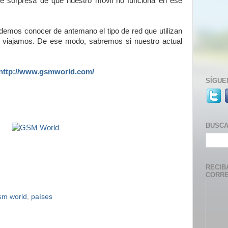
e sorpresa de que nuestro móvil no funciona en ese
emos conocer de antemano el tipo de red que utilizan
e viajamos. De ese modo, sabremos si nuestro actual
http://www.gsmworld.com/
SÍGUE
BUSC
RECIB
CORRE
sm world
,
países