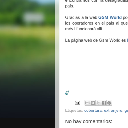
encontramos con la desagradabl
país.
Gracias a la web
GSM World
pod
los operadores en el país al qu
móvil funcionará allí.
La página web de Gsm World es
Etiquetas:
cobertura
,
extranjero
,
g
No hay comentarios: