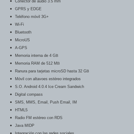
Conector de audio 3.5 mm
GPRS y EDGE
Teléfono móvil 3G+
Wi-Fi
Bluetooth
MicroUS
A-GPS
Memoria interna de 4 G
B
Memoria RAM de 512 M
B
Ranura para tarjetas microSD hasta 32 G
B
Móvil con altavoes estéreo integrados
S.O. Android 4.0.4 Ice Cream Sandwich
Digital compass
SMS, MMS, Email, Push Email, IM
HTML5
Radio FM estéreo con RDS
Java MIDP
Integración con las redes sociales