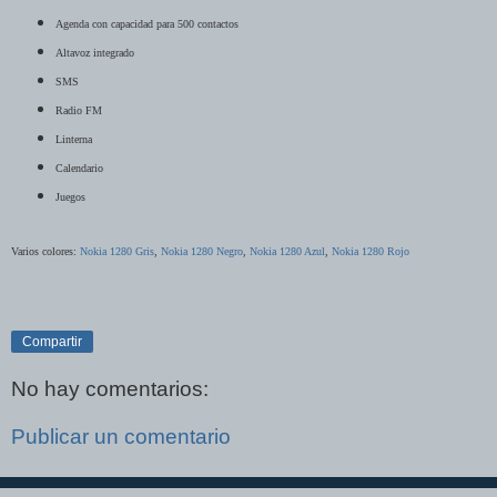
Agenda con capacidad para 500 contactos
A
ltavoz integrado
SMS
Radio FM
Linterna
Calendario
Juegos
Varios co
lores:
Nokia 1280 Gris
,
Nokia 1280 Negro
,
Nokia 1280 Azu
l
,
Nokia 1280 Rojo
Compartir
No hay comentarios:
Publicar un comentario